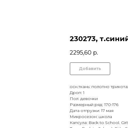
230273, т.сини
2295,60
р.
Добавить
осн.ткань: полотно трикот
Дроп: 1
Пол: девочки
Размерный ряд: 170-176
Дата отгрузки: 17 мая
Микросезон: школа
Капсула: Back to School. Gi