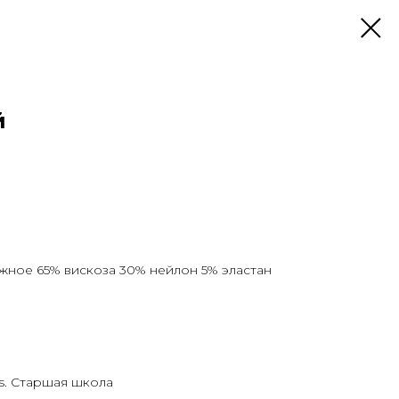
й
ажное 65% вискоза 30% нейлон 5% эластан
rls. Старшая школа