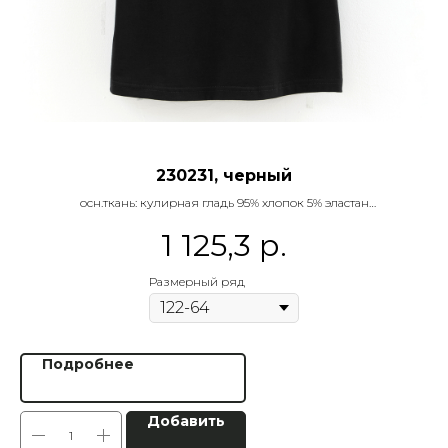
230231, черный
осн.ткань: кулирная гладь 95% хлопок 5% эластан
1 125,3
р.
Название:
джемпер
Дроп:
1
Микросезон:
школа
Размерный ряд
Дата отгрузки:
17 мая
Подробнее
Добавить