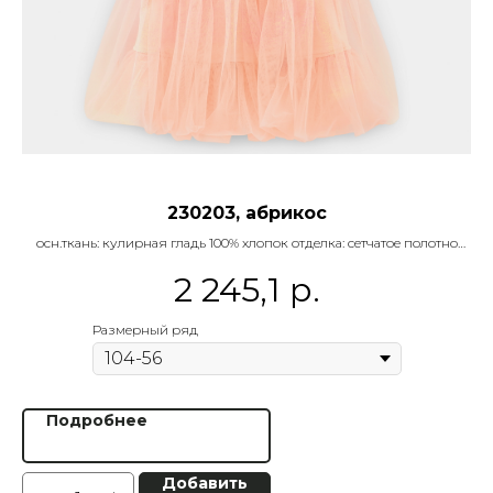
230203, абрикос
осн.ткань: кулирная гладь 100% хлопок отделка: сетчатое полотно
о
100% пэ
2 245,1
р.
Название:
платье
Дроп:
4
Размерный ряд
Микросезон:
праздники
Дата отгрузки:
15 марта
Подробнее
Добавить