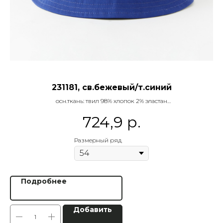
231181, св.бежевый/т.синий
осн.ткань: твил 98% хлопок 2% эластан
724,9
р.
Название:
панама
Дроп:
2
Микросезон:
поздняя весна
Размерный ряд
Дата отгрузки:
15 февраля
Подробнее
Добавить