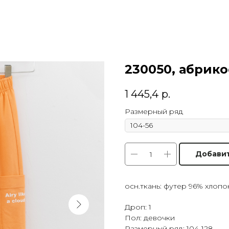
230050, абрико
1 445,4
р.
Размерный ряд
Добави
осн.ткань: футер 96% хлопо
Дроп: 1
Пол: девочки
Размерный ряд: 104-128