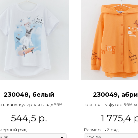
230048, белый
230049, абр
сн.ткань: кулирная гладь 95%
осн.ткань: футер 96% 
хлопок 5% эластан
эластан
544,5
р.
1 775,4
р
Название:
футболка
Название:
жакет-р
мерный ряд
Размерный ряд
Дроп:
1
Дроп:
1
Микросезон:
ранняя весна
Микросезон:
ранняя