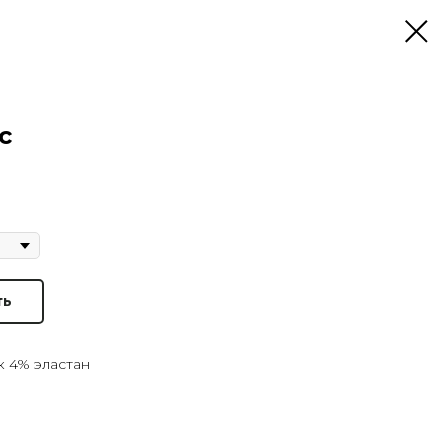
с
ть
к 4% эластан