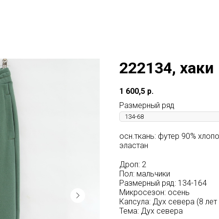
222134, хаки
1 600,5
р.
Размерный ряд
осн.ткань: футер 90% хлоп
эластан
Дроп: 2
Пол: мальчики
Размерный ряд: 134-164
Микросезон: осень
Капсула: Дух севера (8 лет 
Тема: Дух севера